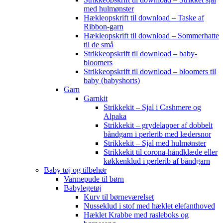
med hulmønster
Hækleopskrift til download – Taske af
Ribbon-garn
Hækleopskrift til download – Sommerhatte
til de små
Strikkeopskrift til download – baby-
bloomers
Strikkeopskrift til download – bloomers til
baby (babyshorts)
Garn
Garnkit
Strikkekit – Sjal i Cashmere og
Alpaka
Strikkekit – grydelapper af dobbelt
båndgarn i perlerib med lædersnor
Strikkekit – Sjal med hulmønster
Strikkekit til corona-håndklæde eller
køkkenklud i perlerib af båndgarn
Baby tøj og tilbehør
Varmepude til børn
Babylegetøj
Kurv til børneværelset
Nusseklud i stof med hæklet elefanthoved
Hæklet Krabbe med rasleboks og