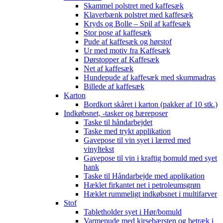
Skammel polstret med kaffesæk
Klaverbænk polstret med kaffesæk
Kryds og Bolle – Spil af kaffesæk
Stor pose af kaffesæk
Pude af kaffesæk og hørstof
Ur med motiv fra Kaffesæk
Dørstopper af Kaffesæk
Net af kaffesæk
Hundepude af kaffesæk med skummadras
Billede af kaffesæk
Karton
Bordkort skåret i karton (pakker af 10 stk.)
Indkøbsnet, -tasker og bæreposer
Taske til håndarbejdet
Taske med trykt applikation
Gavepose til vin syet i lærred med
vinyltekst
Gavepose til vin i kraftig bomuld med syet
hank
Taske til Håndarbejde med applikation
Hæklet firkantet net i petroleumsgrøn
Hæklet rummeligt indkøbsnet i multifarver
Stof
Tabletholder syet i Hør/bomuld
Varmepude med kirsebærsten og betræk i