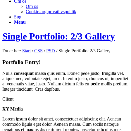
Om os
Om os
Cookie- og privatlivspolitik
Søg
Menu
Single Portfolio: 2/3 Gallery
Du er her:
Start
/
CSS
/
PSD
/
Single Portfolio: 2/3 Gallery
Portfolio Entry!
Nulla
consequat
massa quis enim. Donec pede justo, fringilla vel,
aliquet nec, vulputate eget, arcu. In enim justo, rhoncus ut, imperdiet
a, venenatis vitae, justo. Nullam dictum felis eu
pede
mollis pretium.
Integer tincidunt. Cras dapibus.
Client
XY Media
Lorem ipsum dolor sit amet, consectetuer adipiscing elit. Aenean
commodo ligula eget dolor. Aenean massa. Cum sociis natoque
penatibus et magnis dis parturient montes, nascetur ridiculus mus.