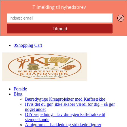
0
Shopping Cart
Forside
Blog
Bæredygtige Kreaprojekter med Kaffesække
Hvis det du gør, ikke skaber værdi for dig – så gør
noget andet
DIY vejledning – lav din egen kaffefrakke til
stempelkande
Amigurumi – hæklede og strikkede figurer