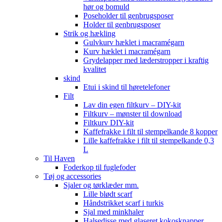
hør og bomuld
Poseholder til genbrugsposer
Holder til genbrugsposer
Strik og hækling
Gulvkurv hæklet i macramégarn
Kurv hæklet i macramégarn
Grydelapper med læderstropper i kraftig
kvalitet
skind
Etui i skind til høretelefoner
Filt
Lav din egen filtkurv – DIY-kit
Filtkurv – mønster til download
Filtkurv DIY-kit
Kaffefrakke i filt til stempelkande 8 kopper
Lille kaffefrakke i filt til stempelkande 0,3
L
Til Haven
Foderkop til fuglefoder
Tøj og accessories
Sjaler og tørklæder mm.
Lille blødt scarf
Håndstrikket scarf i turkis
Sjal med minkhaler
Halsedisse med glaseret kokosknapper