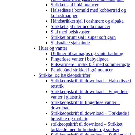
Strikket sjal i blå nuancer
Halsedisse i bomuld med kobbertråd og
kokosknapper
Håndstrikket sjal i cashmere og alpaka
Strikket sjal i terracotta nuancer
Sjal med pelskvaster
Strikket brunt sjal i super soft garn
Sjalsnåle / sjalspinde
Huer og vanter
Uldhuer til saunagus og vinterbadning
Fingerløse vanter i babyalpaca
Pulsvarmere i mørk blå med sommerfugle
Pandebånd strikket i grå nuancer
Strikke- og hækleopskrifter
Strikkeopskrift til download – Halsedisse i
retstrik
Strikkeopskrift til download – Fingerløse
vanter i glatstrik
Strikkeopskrift til fingerløse vanter –
download
Strikkeopskrift til download – Tørklæde i
hør/silke og mohair
strikkeopskrift til download – Strikket
tørklæde med hulmønster og spidser
Strikkeopskrift til download – Strikket sjal