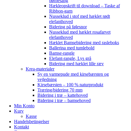
børnesang
Hækleopskrift til download – Taske af
Ribbon-garn
Nusseklud i stof med hæklet rødt
elefanthoved
Bidering på følesnor
Nusseklud med hæklet rosafarvet
elefanthoved
Hæklet Bamsebidering med rasleboks
Ballerina med tumlebold
Bamse-rangle
Elefant-rangle, Lys grå
Bidering med hæklet lille ræv
Krea-materialer
Sy en varmepude med kirsebærsten og
vejledning
Kirsebærsten – 100 % naturprodukt
Træring/bidering 70 mm
Bidering i træ – kattehoved
Bidering i træ – bamsehoved
Min Konto
Kurv
Kasse
Handelsbetingelser
Kontakt