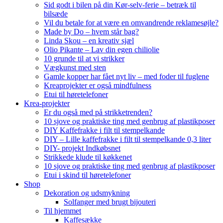
Sid godt i bilen på din Kør-selv-ferie – betræk til
bilsæde
Vil du betale for at være en omvandrende reklamesøjle?
Made by Do – hvem står bag?
Linda Skou – en kreativ sjæl
Olio Pikante – Lav din egen chiliolie
10 grunde til at vi strikker
Vægkunst med sten
Gamle kopper har fået nyt liv – med foder til fuglene
Kreaprojekter er også mindfulness
Etui til høretelefoner
Krea-projekter
Er du også med på strikketrenden?
10 sjove og praktiske ting med genbrug af plastikposer
DIY Kaffefrakke i filt til stempelkande
DIY – Lille kaffefrakke i filt til stempelkande 0,3 liter
DIY- projekt Indkøbsnet
Strikkede klude til køkkenet
10 sjove og praktiske ting med genbrug af plastikposer
Etui i skind til høretelefoner
Shop
Dekoration og udsmykning
Solfanger med brugt bijouteri
Til hjemmet
Kaffesække