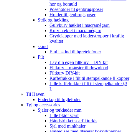
hør og bomuld
Poseholder til genbrugsposer
Holder til genbrugsposer
Strik og hækling
Gulvkurv hæklet i macramégarn
Kurv hæklet i macramégarn
Grydelapper med læderstropper i kraftig
kvalitet
skind
Etui i skind til høretelefoner
Filt
Lav din egen filtkurv – DIY-kit
Filtkurv – mønster til download
Filtkurv DIY-kit
Kaffefrakke i filt til stempelkande 8 kopper
Lille kaffefrakke i filt til stempelkande 0,3
L
Til Haven
Foderkop til fuglefoder
Tøj og accessories
Sjaler og tørklæder mm.
Lille blødt scarf
Håndstrikket scarf i turkis
Sjal med minkhaler
Halsedisse med glaseret kokosknapper