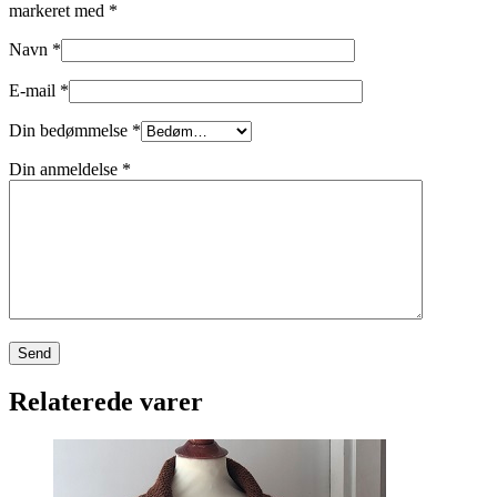
markeret med
*
Navn
*
E-mail
*
Din bedømmelse
*
Din anmeldelse
*
Relaterede varer