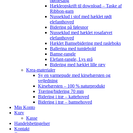
børnesang
Hækleopskrift til download – Taske af
Ribbon-garn
Nusseklud i stof med hæklet rødt
elefanthoved
Bidering på følesnor
Nusseklud med hæklet rosafarvet
elefanthoved
Hæklet Bamsebidering med rasleboks
Ballerina med tumlebold
Bamse-rangle
Elefant-rangle, Lys grå
Bidering med hæklet lille ræv
Krea-materialer
Sy en varmepude med kirsebærsten og
vejledning
Kirsebærsten – 100 % naturprodukt
Træring/bidering 70 mm
Bidering i træ – kattehoved
Bidering i træ – bamsehoved
Min Konto
Kurv
Kasse
Handelsbetingelser
Kontakt