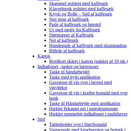
Skammel polstret med kaffesæk
Klaverbænk polstret med kaffesæk
Kryds og Bolle – Spil af kaffesæk
Stor pose af kaffesæk
Pude af kaffesæk og hørstof
Ur med motiv fra Kaffesæk
Dørstopper af Kaffesæk
Net af kaffesæk
Hundepude af kaffesæk med skummadras
Billede af kaffesæk
Karton
Bordkort skåret i karton (pakker af 10 stk.)
Indkøbsnet, -tasker og bæreposer
Taske til håndarbejdet
Taske med trykt applikation
Gavepose til vin syet i lærred med
vinyltekst
Gavepose til vin i kraftig bomuld med syet
hank
Taske til Håndarbejde med applikation
Hæklet firkantet net i petroleumsgrøn
Hæklet rummeligt indkøbsnet i multifarver
Stof
Tabletholder syet i Hør/bomuld
Varmepude med kirsebærsten og betræk i