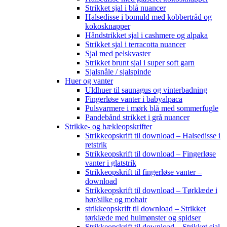
Strikket sjal i blå nuancer
Halsedisse i bomuld med kobbertråd og
kokosknapper
Håndstrikket sjal i cashmere og alpaka
Strikket sjal i terracotta nuancer
Sjal med pelskvaster
Strikket brunt sjal i super soft garn
Sjalsnåle / sjalspinde
Huer og vanter
Uldhuer til saunagus og vinterbadning
Fingerløse vanter i babyalpaca
Pulsvarmere i mørk blå med sommerfugle
Pandebånd strikket i grå nuancer
Strikke- og hækleopskrifter
Strikkeopskrift til download – Halsedisse i
retstrik
Strikkeopskrift til download – Fingerløse
vanter i glatstrik
Strikkeopskrift til fingerløse vanter –
download
Strikkeopskrift til download – Tørklæde i
hør/silke og mohair
strikkeopskrift til download – Strikket
tørklæde med hulmønster og spidser
Strikkeopskrift til download – Strikket sjal