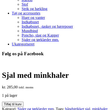
Stof
Strik og hækling
Tøj og accessories
Huer og vanter
Indkøbsnet
Indkøbsnet, -tasker og bæreposer
Mundbind
Poncho, slag og Kapper
Sjaler og tørklæder mm.
Ukategoriseret
Følg os på Facebook
Sjal med minkhaler
kr.
285,00
inkl. moms
1 på lager
Sjal
Tilføj til kurv
med
Kategori:
Sjaler og tørklæder mm.
Tags:
håndstrikket sjal
,
minkhaler