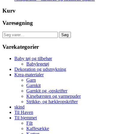
Kurv
Varesøgning
Søg
Søg
efter:
Varekategorier
Baby tøj og tilbehør
Babylegetøj
Dekoration og udsmykning
Krea-materialer
Garn
Garnkit
Garnkit og -opskrifter
Kirsebærsten og varmepuder
Strikke- og hækleopskrifter
skind
Til Haven
Til hjemmet
Filt
Kaffesække
Karton