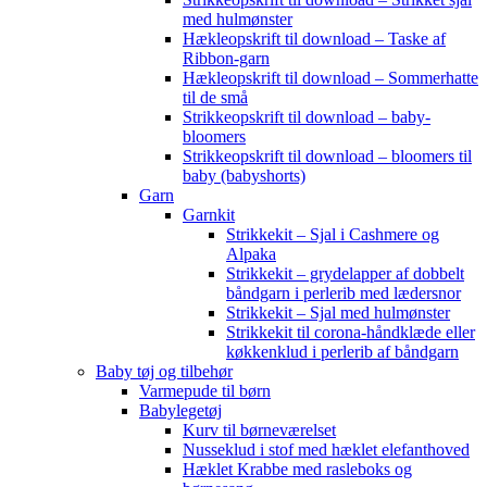
med hulmønster
Hækleopskrift til download – Taske af
Ribbon-garn
Hækleopskrift til download – Sommerhatte
til de små
Strikkeopskrift til download – baby-
bloomers
Strikkeopskrift til download – bloomers til
baby (babyshorts)
Garn
Garnkit
Strikkekit – Sjal i Cashmere og
Alpaka
Strikkekit – grydelapper af dobbelt
båndgarn i perlerib med lædersnor
Strikkekit – Sjal med hulmønster
Strikkekit til corona-håndklæde eller
køkkenklud i perlerib af båndgarn
Baby tøj og tilbehør
Varmepude til børn
Babylegetøj
Kurv til børneværelset
Nusseklud i stof med hæklet elefanthoved
Hæklet Krabbe med rasleboks og