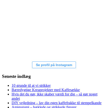
Se profil på Instagram
Seneste indlæg
10 grunde til at vi strikker
Bæredygtige Kreaprojekter med Kaffesække
Hvis det du gør, ikke skaber værdi for dig – så gør noget
andet
DIY vejledning – lav din egen kaffefrakke til stempelkande
Amigurumi – hæklede og strikkede figurer