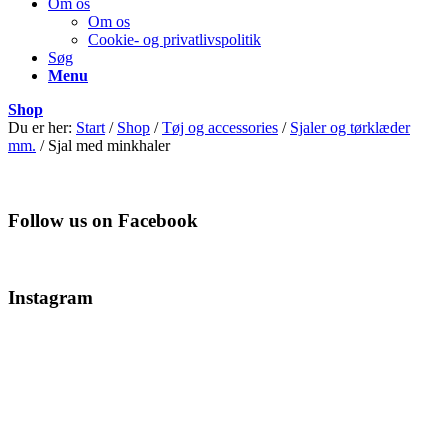
Om os
Om os
Cookie- og privatlivspolitik
Søg
Menu
Shop
Du er her:
Start
/
Shop
/
Tøj og accessories
/
Sjaler og tørklæder
mm.
/
Sjal med minkhaler
Follow us on Facebook
Instagram