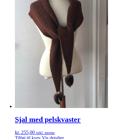
Sjal med pelskvaster
kr.
255,00
inkl. moms
Tilføj til kurv
Vis detaljer