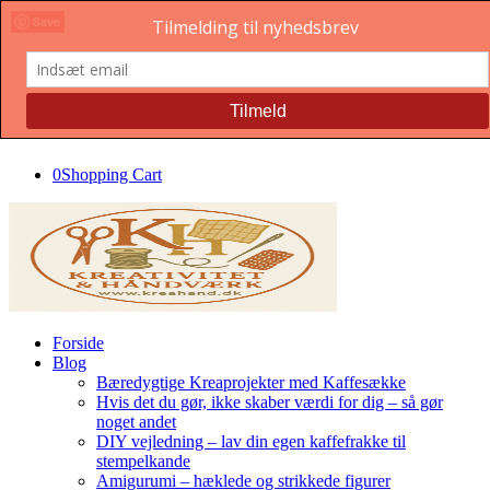
Save
Save
Save
Save
Save
0
Shopping Cart
Forside
Blog
Bæredygtige Kreaprojekter med Kaffesække
Hvis det du gør, ikke skaber værdi for dig – så gør
noget andet
DIY vejledning – lav din egen kaffefrakke til
stempelkande
Amigurumi – hæklede og strikkede figurer