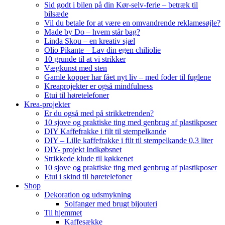
Sid godt i bilen på din Kør-selv-ferie – betræk til
bilsæde
Vil du betale for at være en omvandrende reklamesøjle?
Made by Do – hvem står bag?
Linda Skou – en kreativ sjæl
Olio Pikante – Lav din egen chiliolie
10 grunde til at vi strikker
Vægkunst med sten
Gamle kopper har fået nyt liv – med foder til fuglene
Kreaprojekter er også mindfulness
Etui til høretelefoner
Krea-projekter
Er du også med på strikketrenden?
10 sjove og praktiske ting med genbrug af plastikposer
DIY Kaffefrakke i filt til stempelkande
DIY – Lille kaffefrakke i filt til stempelkande 0,3 liter
DIY- projekt Indkøbsnet
Strikkede klude til køkkenet
10 sjove og praktiske ting med genbrug af plastikposer
Etui i skind til høretelefoner
Shop
Dekoration og udsmykning
Solfanger med brugt bijouteri
Til hjemmet
Kaffesække