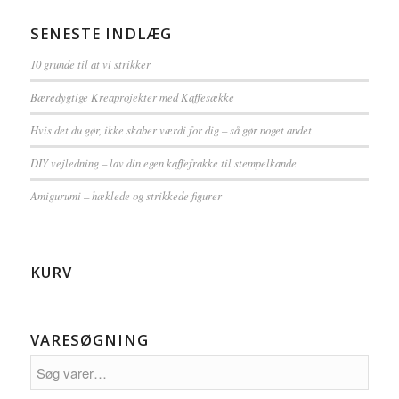
SENESTE INDLÆG
10 grunde til at vi strikker
Bæredygtige Kreaprojekter med Kaffesække
Hvis det du gør, ikke skaber værdi for dig – så gør noget andet
DIY vejledning – lav din egen kaffefrakke til stempelkande
Amigurumi – hæklede og strikkede figurer
KURV
VARESØGNING