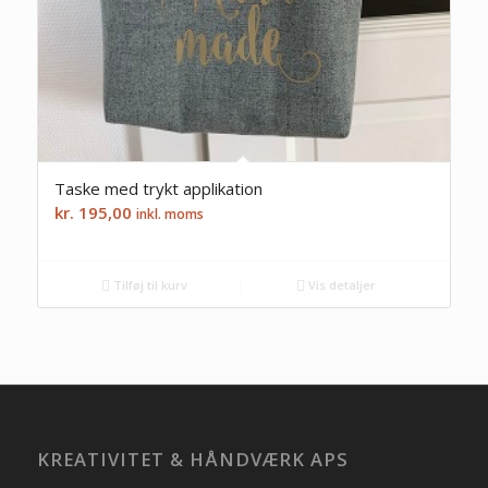
Taske med trykt applikation
kr.
195,00
inkl. moms
Tilføj til kurv
Vis detaljer
KREATIVITET & HÅNDVÆRK APS