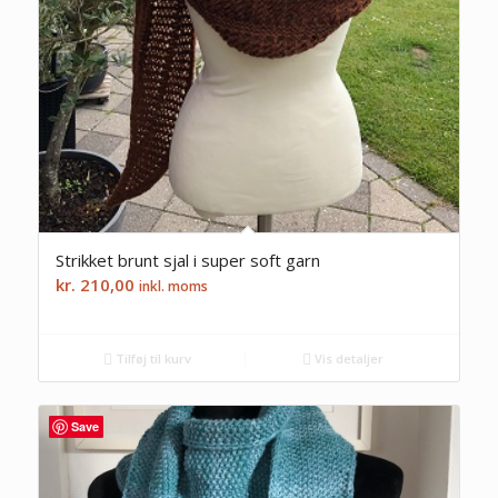
Strikket brunt sjal i super soft garn
kr.
210,00
inkl. moms
Tilføj til kurv
Vis detaljer
Save