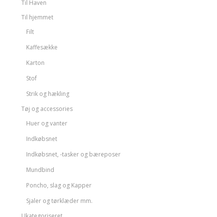
Til Haven
Til hjemmet
Filt
Kaffesække
Karton
Stof
Strik og hækling
Tøj og accessories
Huer og vanter
Indkøbsnet
Indkøbsnet, -tasker og bæreposer
Mundbind
Poncho, slag og Kapper
Sjaler og tørklæder mm.
Ukategoriseret