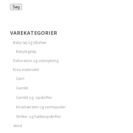
Søg
VAREKATEGORIER
Baby tøj og tilbehør
Babylegetøj
Dekoration og udsmykning
Krea-materialer
Garn
Garnkit
Garnkit og -opskrifter
Kirsebærsten og varmepuder
Strikke- og hækleopskrifter
skind