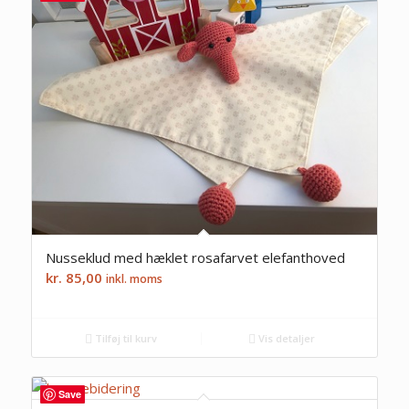
Nusseklud med hæklet rosafarvet elefanthoved
kr.
85,00
inkl. moms
Tilføj til kurv
Vis detaljer
Save