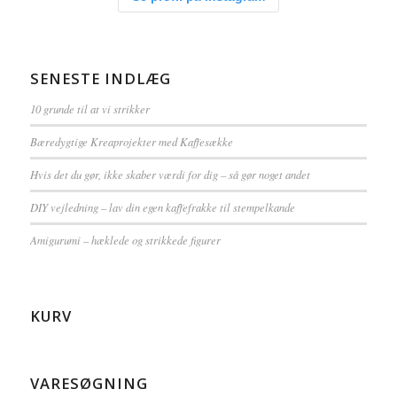
SENESTE INDLÆG
10 grunde til at vi strikker
Bæredygtige Kreaprojekter med Kaffesække
Hvis det du gør, ikke skaber værdi for dig – så gør noget andet
DIY vejledning – lav din egen kaffefrakke til stempelkande
Amigurumi – hæklede og strikkede figurer
KURV
VARESØGNING