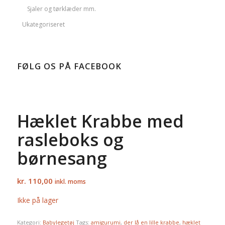
Sjaler og tørklæder mm.
Ukategoriseret
FØLG OS PÅ FACEBOOK
Hæklet Krabbe med
rasleboks og
børnesang
kr.
110,00
inkl. moms
Ikke på lager
Kategori:
Babylegetøj
Tags:
amigurumi
,
der lå en lille krabbe
,
hæklet