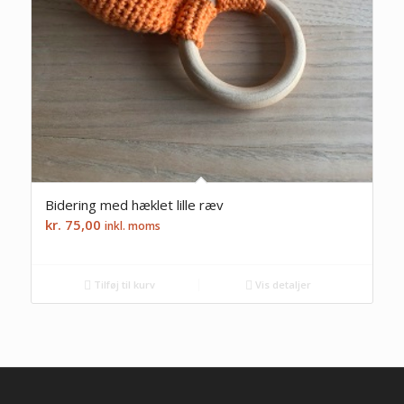
Bidering med hæklet lille ræv
kr.
75,00
inkl. moms
Tilføj til kurv
Vis detaljer