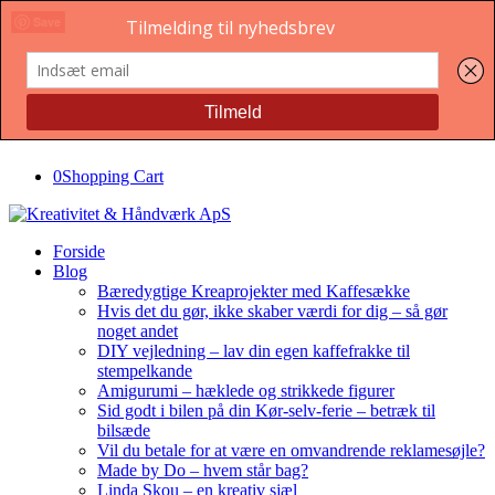
Save
Save
Save
Save
0
Shopping Cart
Forside
Blog
Bæredygtige Kreaprojekter med Kaffesække
Hvis det du gør, ikke skaber værdi for dig – så gør
noget andet
DIY vejledning – lav din egen kaffefrakke til
stempelkande
Amigurumi – hæklede og strikkede figurer
Sid godt i bilen på din Kør-selv-ferie – betræk til
bilsæde
Vil du betale for at være en omvandrende reklamesøjle?
Made by Do – hvem står bag?
Linda Skou – en kreativ sjæl