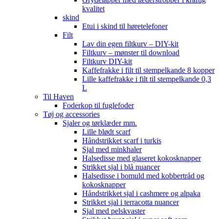
kvalitet
skind
Etui i skind til høretelefoner
Filt
Lav din egen filtkurv – DIY-kit
Filtkurv – mønster til download
Filtkurv DIY-kit
Kaffefrakke i filt til stempelkande 8 kopper
Lille kaffefrakke i filt til stempelkande 0,3
L
Til Haven
Foderkop til fuglefoder
Tøj og accessories
Sjaler og tørklæder mm.
Lille blødt scarf
Håndstrikket scarf i turkis
Sjal med minkhaler
Halsedisse med glaseret kokosknapper
Strikket sjal i blå nuancer
Halsedisse i bomuld med kobbertråd og
kokosknapper
Håndstrikket sjal i cashmere og alpaka
Strikket sjal i terracotta nuancer
Sjal med pelskvaster