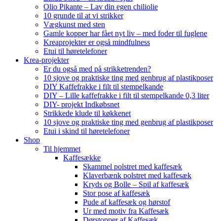
Olio Pikante – Lav din egen chiliolie
10 grunde til at vi strikker
Vægkunst med sten
Gamle kopper har fået nyt liv – med foder til fuglene
Kreaprojekter er også mindfulness
Etui til høretelefoner
Krea-projekter
Er du også med på strikketrenden?
10 sjove og praktiske ting med genbrug af plastikposer
DIY Kaffefrakke i filt til stempelkande
DIY – Lille kaffefrakke i filt til stempelkande 0,3 liter
DIY- projekt Indkøbsnet
Strikkede klude til køkkenet
10 sjove og praktiske ting med genbrug af plastikposer
Etui i skind til høretelefoner
Shop
Til hjemmet
Kaffesække
Skammel polstret med kaffesæk
Klaverbænk polstret med kaffesæk
Kryds og Bolle – Spil af kaffesæk
Stor pose af kaffesæk
Pude af kaffesæk og hørstof
Ur med motiv fra Kaffesæk
Dørstopper af Kaffesæk