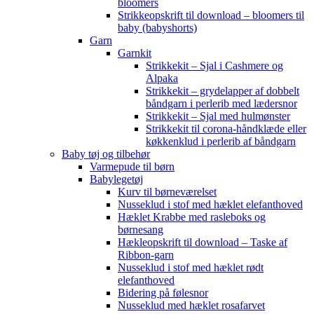
bloomers
Strikkeopskrift til download – bloomers til
baby (babyshorts)
Garn
Garnkit
Strikkekit – Sjal i Cashmere og
Alpaka
Strikkekit – grydelapper af dobbelt
båndgarn i perlerib med lædersnor
Strikkekit – Sjal med hulmønster
Strikkekit til corona-håndklæde eller
køkkenklud i perlerib af båndgarn
Baby tøj og tilbehør
Varmepude til børn
Babylegetøj
Kurv til børneværelset
Nusseklud i stof med hæklet elefanthoved
Hæklet Krabbe med rasleboks og
børnesang
Hækleopskrift til download – Taske af
Ribbon-garn
Nusseklud i stof med hæklet rødt
elefanthoved
Bidering på følesnor
Nusseklud med hæklet rosafarvet