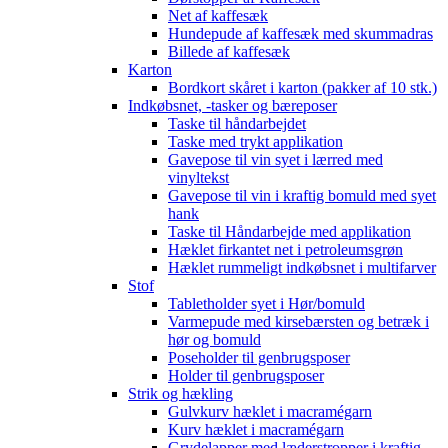
Net af kaffesæk
Hundepude af kaffesæk med skummadras
Billede af kaffesæk
Karton
Bordkort skåret i karton (pakker af 10 stk.)
Indkøbsnet, -tasker og bæreposer
Taske til håndarbejdet
Taske med trykt applikation
Gavepose til vin syet i lærred med
vinyltekst
Gavepose til vin i kraftig bomuld med syet
hank
Taske til Håndarbejde med applikation
Hæklet firkantet net i petroleumsgrøn
Hæklet rummeligt indkøbsnet i multifarver
Stof
Tabletholder syet i Hør/bomuld
Varmepude med kirsebærsten og betræk i
hør og bomuld
Poseholder til genbrugsposer
Holder til genbrugsposer
Strik og hækling
Gulvkurv hæklet i macramégarn
Kurv hæklet i macramégarn
Grydelapper med læderstropper i kraftig