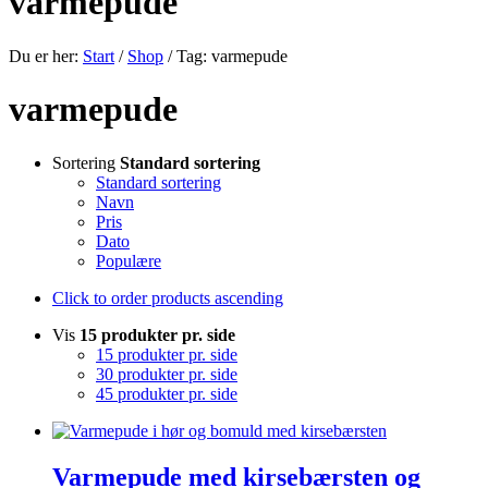
varmepude
Du er her:
Start
/
Shop
/
Tag: varmepude
varmepude
Sortering
Standard sortering
Standard sortering
Navn
Pris
Dato
Populære
Click to order products ascending
Vis
15 produkter pr. side
15 produkter pr. side
30 produkter pr. side
45 produkter pr. side
Varmepude med kirsebærsten og