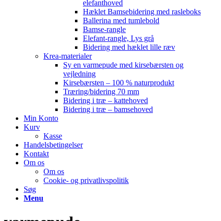
elefanthoved
Hæklet Bamsebidering med rasleboks
Ballerina med tumlebold
Bamse-rangle
Elefant-rangle, Lys grå
Bidering med hæklet lille ræv
Krea-materialer
Sy en varmepude med kirsebærsten og
vejledning
Kirsebærsten – 100 % naturprodukt
Træring/bidering 70 mm
Bidering i træ – kattehoved
Bidering i træ – bamsehoved
Min Konto
Kurv
Kasse
Handelsbetingelser
Kontakt
Om os
Om os
Cookie- og privatlivspolitik
Søg
Menu