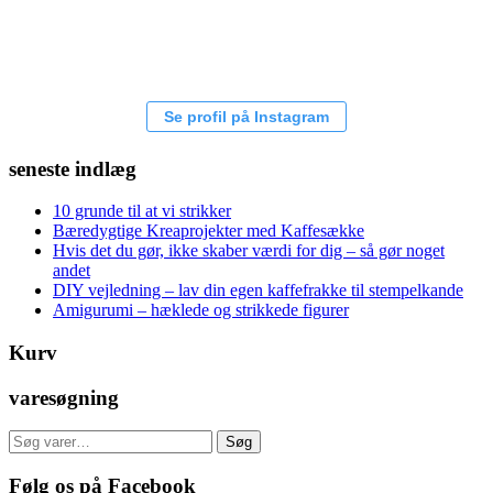
Se profil på Instagram
seneste indlæg
10 grunde til at vi strikker
Bæredygtige Kreaprojekter med Kaffesække
Hvis det du gør, ikke skaber værdi for dig – så gør noget
andet
DIY vejledning – lav din egen kaffefrakke til stempelkande
Amigurumi – hæklede og strikkede figurer
Kurv
varesøgning
Søg
Søg
efter:
Følg os på Facebook