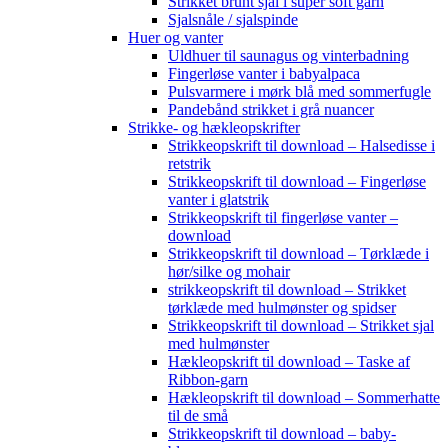
Strikket brunt sjal i super soft garn
Sjalsnåle / sjalspinde
Huer og vanter
Uldhuer til saunagus og vinterbadning
Fingerløse vanter i babyalpaca
Pulsvarmere i mørk blå med sommerfugle
Pandebånd strikket i grå nuancer
Strikke- og hækleopskrifter
Strikkeopskrift til download – Halsedisse i
retstrik
Strikkeopskrift til download – Fingerløse
vanter i glatstrik
Strikkeopskrift til fingerløse vanter –
download
Strikkeopskrift til download – Tørklæde i
hør/silke og mohair
strikkeopskrift til download – Strikket
tørklæde med hulmønster og spidser
Strikkeopskrift til download – Strikket sjal
med hulmønster
Hækleopskrift til download – Taske af
Ribbon-garn
Hækleopskrift til download – Sommerhatte
til de små
Strikkeopskrift til download – baby-