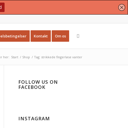
elsbetingelser
Kontakt
Om os
r her:
Start
/
Shop
/
Tag: strikkede fingerløse vanter
FOLLOW US ON
FACEBOOK
INSTAGRAM