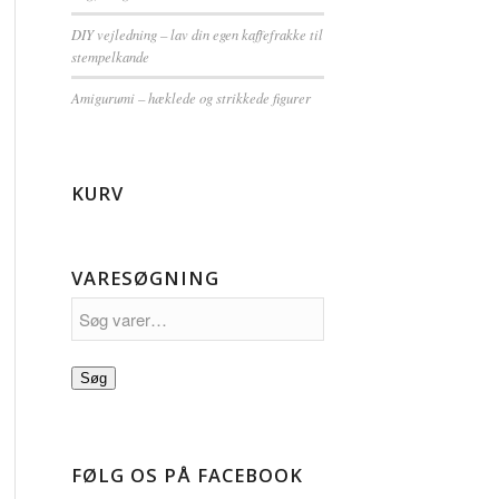
DIY vejledning – lav din egen kaffefrakke til
stempelkande
Amigurumi – hæklede og strikkede figurer
KURV
VARESØGNING
Søg
FØLG OS PÅ FACEBOOK