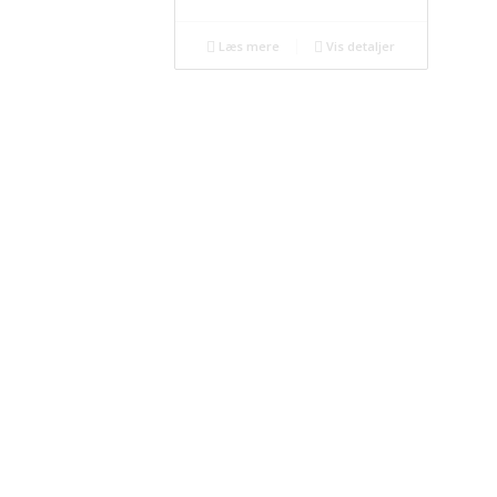
Læs mere
Vis detaljer