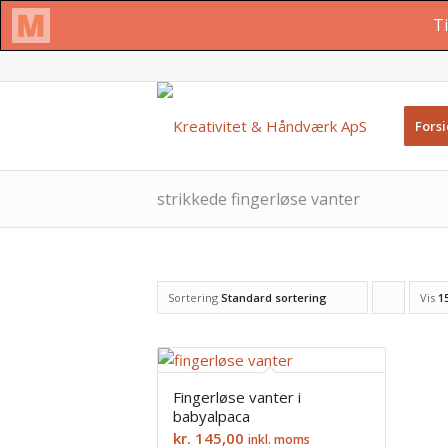
Fors
strikkede fingerløse vanter
Sortering
Standard sortering
Vis
Cl
1
to
order
products
Fingerløse vanter i
babyalpaca
ascending
kr.
145,00
inkl. moms