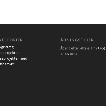
ATEGORIER
ÅBNINGSTIDER
ogindlæg
Åbent efter aftale Tlf. (+45)
eaprojekter
40463014
eaprojekter med
ffesække