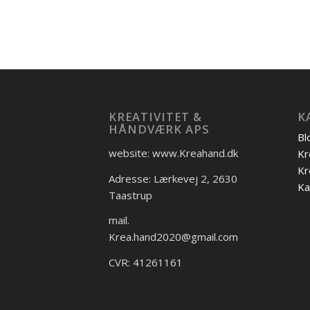
KREATIVITET &
K
HÅNDVÆRK APS
Bl
website: www.Kreahand.dk
Kr
Kr
Adresse: Lærkevej 2, 2630
Ka
Taastrup
mail.
Krea.hand2020@gmail.com
CVR: 41261161