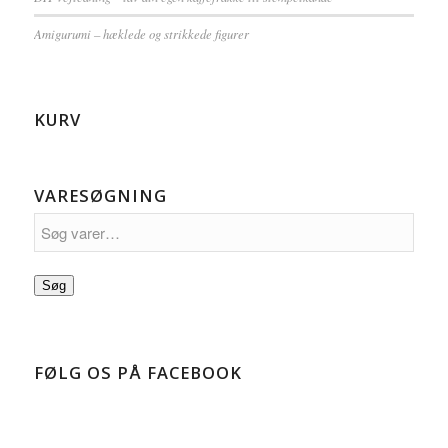
Amigurumi – hæklede og strikkede figurer
KURV
VARESØGNING
Søg
FØLG OS PÅ FACEBOOK