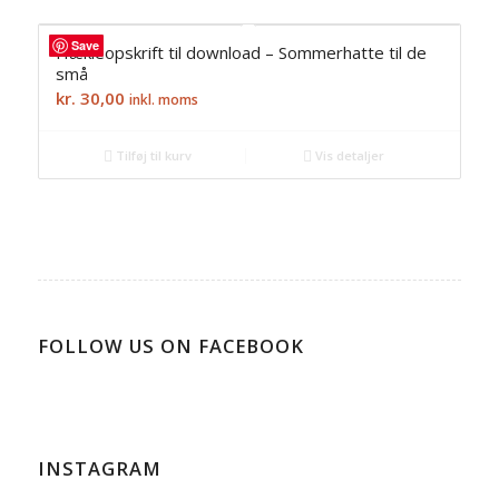
products
Save
Hækleopskrift til download – Sommerhatte til de
ascending
små
kr.
30,00
inkl. moms
Tilføj til kurv
Vis detaljer
FOLLOW US ON FACEBOOK
INSTAGRAM