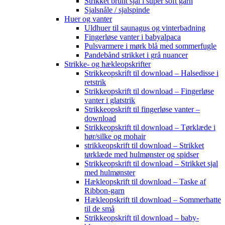
Strikket brunt sjal i super soft garn
Sjalsnåle / sjalspinde
Huer og vanter
Uldhuer til saunagus og vinterbadning
Fingerløse vanter i babyalpaca
Pulsvarmere i mørk blå med sommerfugle
Pandebånd strikket i grå nuancer
Strikke- og hækleopskrifter
Strikkeopskrift til download – Halsedisse i
retstrik
Strikkeopskrift til download – Fingerløse
vanter i glatstrik
Strikkeopskrift til fingerløse vanter –
download
Strikkeopskrift til download – Tørklæde i
hør/silke og mohair
strikkeopskrift til download – Strikket
tørklæde med hulmønster og spidser
Strikkeopskrift til download – Strikket sjal
med hulmønster
Hækleopskrift til download – Taske af
Ribbon-garn
Hækleopskrift til download – Sommerhatte
til de små
Strikkeopskrift til download – baby-