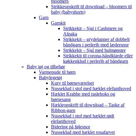
bloomers
Strikkeopskrift til download – bloomers til
baby (babyshorts)
Garn
Garnkit
Strikkekit – Sjal i Cashmere og
Alpaka
Strikkekit – grydelapper af dobbelt
båndgarn i perlerib med lædersnor
Strikkekit – Sjal med hulmønster
Strikkekit til corona-håndklæde eller
køkkenklud i perlerib af båndgarn
Baby tøj og tilbehør
Varmepude til børn
Babylegetøj
Kurv til børneværelset
Nusseklud i stof med hæklet elefanthoved
Hæklet Krabbe med rasleboks og
børnesang
Hækleopskrift til download – Taske af
Ribbon-garn
Nusseklud i stof med hæklet rødt
elefanthoved
Bidering på følesnor
Nusseklud med hæklet rosafarvet