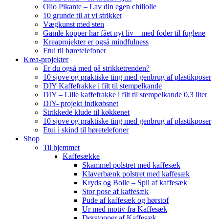
Olio Pikante – Lav din egen chiliolie
10 grunde til at vi strikker
Vægkunst med sten
Gamle kopper har fået nyt liv – med foder til fuglene
Kreaprojekter er også mindfulness
Etui til høretelefoner
Krea-projekter
Er du også med på strikketrenden?
10 sjove og praktiske ting med genbrug af plastikposer
DIY Kaffefrakke i filt til stempelkande
DIY – Lille kaffefrakke i filt til stempelkande 0,3 liter
DIY- projekt Indkøbsnet
Strikkede klude til køkkenet
10 sjove og praktiske ting med genbrug af plastikposer
Etui i skind til høretelefoner
Shop
Til hjemmet
Kaffesække
Skammel polstret med kaffesæk
Klaverbænk polstret med kaffesæk
Kryds og Bolle – Spil af kaffesæk
Stor pose af kaffesæk
Pude af kaffesæk og hørstof
Ur med motiv fra Kaffesæk
Dørstopper af Kaffesæk