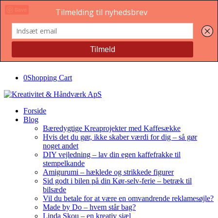
Save
0
Shopping Cart
Forside
Blog
Bæredygtige Kreaprojekter med Kaffesække
Hvis det du gør, ikke skaber værdi for dig – så gør
noget andet
DIY vejledning – lav din egen kaffefrakke til
stempelkande
Amigurumi – hæklede og strikkede figurer
Sid godt i bilen på din Kør-selv-ferie – betræk til
bilsæde
Vil du betale for at være en omvandrende reklamesøjle?
Made by Do – hvem står bag?
Linda Skou – en kreativ sjæl