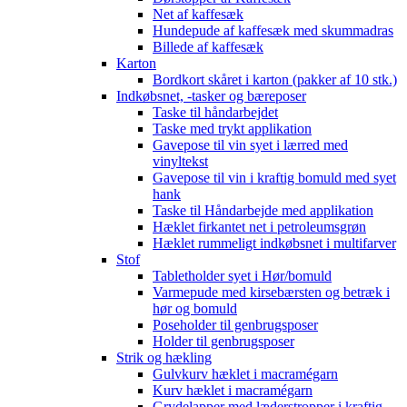
Net af kaffesæk
Hundepude af kaffesæk med skummadras
Billede af kaffesæk
Karton
Bordkort skåret i karton (pakker af 10 stk.)
Indkøbsnet, -tasker og bæreposer
Taske til håndarbejdet
Taske med trykt applikation
Gavepose til vin syet i lærred med
vinyltekst
Gavepose til vin i kraftig bomuld med syet
hank
Taske til Håndarbejde med applikation
Hæklet firkantet net i petroleumsgrøn
Hæklet rummeligt indkøbsnet i multifarver
Stof
Tabletholder syet i Hør/bomuld
Varmepude med kirsebærsten og betræk i
hør og bomuld
Poseholder til genbrugsposer
Holder til genbrugsposer
Strik og hækling
Gulvkurv hæklet i macramégarn
Kurv hæklet i macramégarn
Grydelapper med læderstropper i kraftig