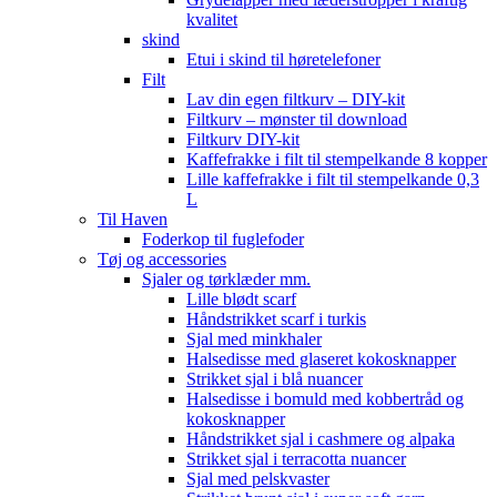
kvalitet
skind
Etui i skind til høretelefoner
Filt
Lav din egen filtkurv – DIY-kit
Filtkurv – mønster til download
Filtkurv DIY-kit
Kaffefrakke i filt til stempelkande 8 kopper
Lille kaffefrakke i filt til stempelkande 0,3
L
Til Haven
Foderkop til fuglefoder
Tøj og accessories
Sjaler og tørklæder mm.
Lille blødt scarf
Håndstrikket scarf i turkis
Sjal med minkhaler
Halsedisse med glaseret kokosknapper
Strikket sjal i blå nuancer
Halsedisse i bomuld med kobbertråd og
kokosknapper
Håndstrikket sjal i cashmere og alpaka
Strikket sjal i terracotta nuancer
Sjal med pelskvaster