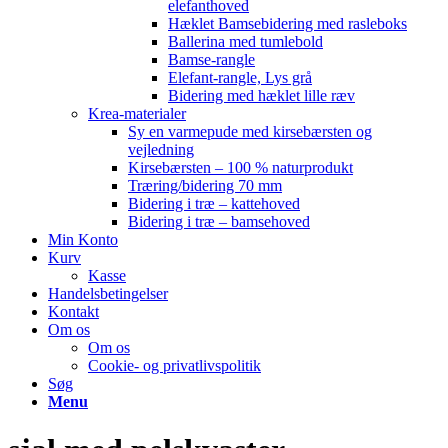
elefanthoved
Hæklet Bamsebidering med rasleboks
Ballerina med tumlebold
Bamse-rangle
Elefant-rangle, Lys grå
Bidering med hæklet lille ræv
Krea-materialer
Sy en varmepude med kirsebærsten og
vejledning
Kirsebærsten – 100 % naturprodukt
Træring/bidering 70 mm
Bidering i træ – kattehoved
Bidering i træ – bamsehoved
Min Konto
Kurv
Kasse
Handelsbetingelser
Kontakt
Om os
Om os
Cookie- og privatlivspolitik
Søg
Menu