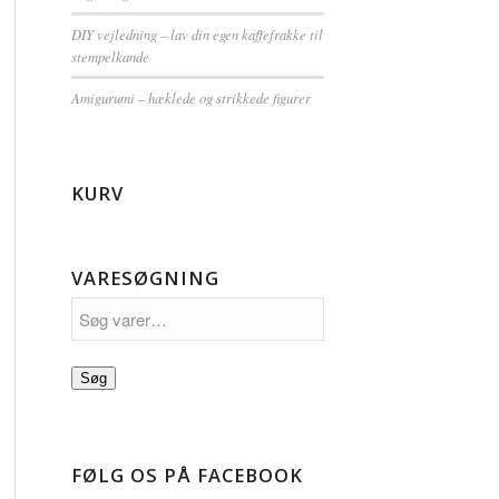
DIY vejledning – lav din egen kaffefrakke til
stempelkande
Amigurumi – hæklede og strikkede figurer
KURV
VARESØGNING
Søg
FØLG OS PÅ FACEBOOK