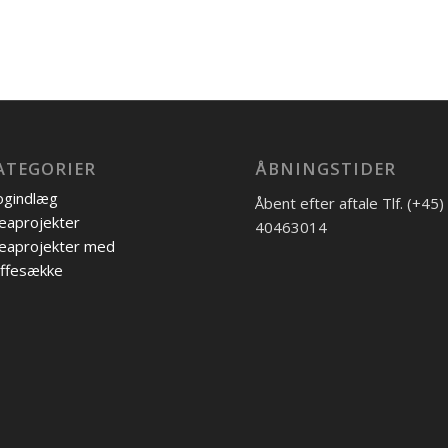
ATEGORIER
ÅBNINGSTIDER
ogindlæg
Åbent efter aftale Tlf. (+45)
eaprojekter
40463014
eaprojekter med
ffesække