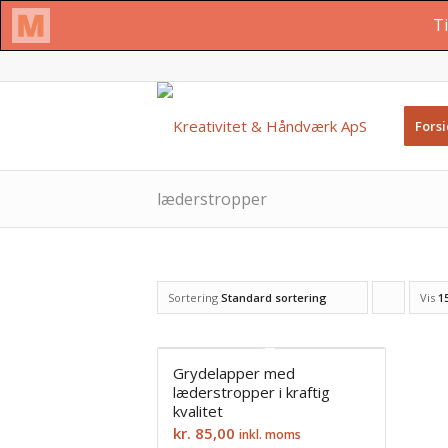
Fors
læderstropper
Sortering
Standard sortering
Vis
Cl
1
to
order
Grydelapper med
læderstropper i kraftig
products
kvalitet
ascending
kr.
85,00
inkl. moms