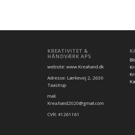
KREATIVITET &
K
HÅNDVÆRK APS
Bl
website: www.Kreahand.dk
Kr
Kr
Adresse: Lærkevej 2, 2630
Ka
Taastrup
mail.
Krea.hand2020@gmail.com
CVR: 41261161