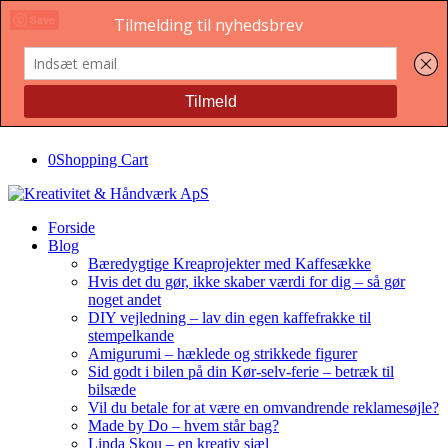
Save
0
Shopping Cart
Forside
Blog
Bæredygtige Kreaprojekter med Kaffesække
Hvis det du gør, ikke skaber værdi for dig – så gør
noget andet
DIY vejledning – lav din egen kaffefrakke til
stempelkande
Amigurumi – hæklede og strikkede figurer
Sid godt i bilen på din Kør-selv-ferie – betræk til
bilsæde
Vil du betale for at være en omvandrende reklamesøjle?
Made by Do – hvem står bag?
Linda Skou – en kreativ sjæl