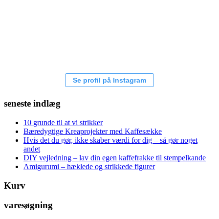
Se profil på Instagram
seneste indlæg
10 grunde til at vi strikker
Bæredygtige Kreaprojekter med Kaffesække
Hvis det du gør, ikke skaber værdi for dig – så gør noget
andet
DIY vejledning – lav din egen kaffefrakke til stempelkande
Amigurumi – hæklede og strikkede figurer
Kurv
varesøgning