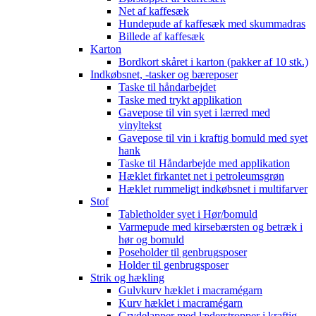
Net af kaffesæk
Hundepude af kaffesæk med skummadras
Billede af kaffesæk
Karton
Bordkort skåret i karton (pakker af 10 stk.)
Indkøbsnet, -tasker og bæreposer
Taske til håndarbejdet
Taske med trykt applikation
Gavepose til vin syet i lærred med
vinyltekst
Gavepose til vin i kraftig bomuld med syet
hank
Taske til Håndarbejde med applikation
Hæklet firkantet net i petroleumsgrøn
Hæklet rummeligt indkøbsnet i multifarver
Stof
Tabletholder syet i Hør/bomuld
Varmepude med kirsebærsten og betræk i
hør og bomuld
Poseholder til genbrugsposer
Holder til genbrugsposer
Strik og hækling
Gulvkurv hæklet i macramégarn
Kurv hæklet i macramégarn
Grydelapper med læderstropper i kraftig