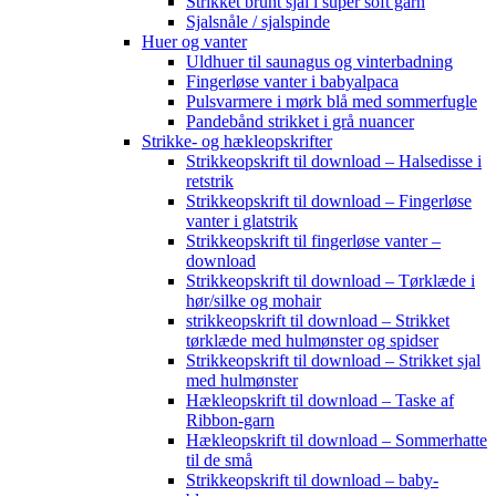
Strikket brunt sjal i super soft garn
Sjalsnåle / sjalspinde
Huer og vanter
Uldhuer til saunagus og vinterbadning
Fingerløse vanter i babyalpaca
Pulsvarmere i mørk blå med sommerfugle
Pandebånd strikket i grå nuancer
Strikke- og hækleopskrifter
Strikkeopskrift til download – Halsedisse i
retstrik
Strikkeopskrift til download – Fingerløse
vanter i glatstrik
Strikkeopskrift til fingerløse vanter –
download
Strikkeopskrift til download – Tørklæde i
hør/silke og mohair
strikkeopskrift til download – Strikket
tørklæde med hulmønster og spidser
Strikkeopskrift til download – Strikket sjal
med hulmønster
Hækleopskrift til download – Taske af
Ribbon-garn
Hækleopskrift til download – Sommerhatte
til de små
Strikkeopskrift til download – baby-