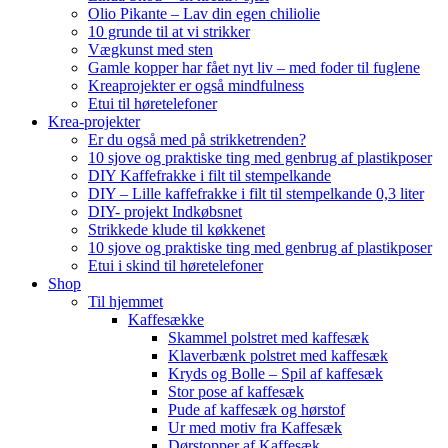
Olio Pikante – Lav din egen chiliolie
10 grunde til at vi strikker
Vægkunst med sten
Gamle kopper har fået nyt liv – med foder til fuglene
Kreaprojekter er også mindfulness
Etui til høretelefoner
Krea-projekter
Er du også med på strikketrenden?
10 sjove og praktiske ting med genbrug af plastikposer
DIY Kaffefrakke i filt til stempelkande
DIY – Lille kaffefrakke i filt til stempelkande 0,3 liter
DIY- projekt Indkøbsnet
Strikkede klude til køkkenet
10 sjove og praktiske ting med genbrug af plastikposer
Etui i skind til høretelefoner
Shop
Til hjemmet
Kaffesække
Skammel polstret med kaffesæk
Klaverbænk polstret med kaffesæk
Kryds og Bolle – Spil af kaffesæk
Stor pose af kaffesæk
Pude af kaffesæk og hørstof
Ur med motiv fra Kaffesæk
Dørstopper af Kaffesæk