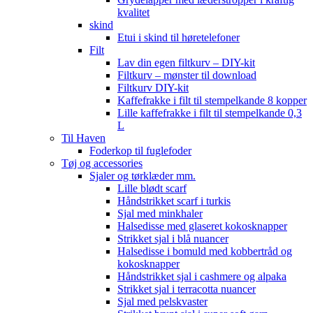
kvalitet
skind
Etui i skind til høretelefoner
Filt
Lav din egen filtkurv – DIY-kit
Filtkurv – mønster til download
Filtkurv DIY-kit
Kaffefrakke i filt til stempelkande 8 kopper
Lille kaffefrakke i filt til stempelkande 0,3
L
Til Haven
Foderkop til fuglefoder
Tøj og accessories
Sjaler og tørklæder mm.
Lille blødt scarf
Håndstrikket scarf i turkis
Sjal med minkhaler
Halsedisse med glaseret kokosknapper
Strikket sjal i blå nuancer
Halsedisse i bomuld med kobbertråd og
kokosknapper
Håndstrikket sjal i cashmere og alpaka
Strikket sjal i terracotta nuancer
Sjal med pelskvaster