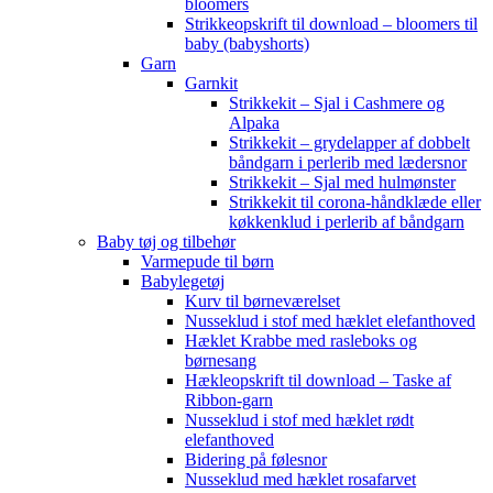
bloomers
Strikkeopskrift til download – bloomers til
baby (babyshorts)
Garn
Garnkit
Strikkekit – Sjal i Cashmere og
Alpaka
Strikkekit – grydelapper af dobbelt
båndgarn i perlerib med lædersnor
Strikkekit – Sjal med hulmønster
Strikkekit til corona-håndklæde eller
køkkenklud i perlerib af båndgarn
Baby tøj og tilbehør
Varmepude til børn
Babylegetøj
Kurv til børneværelset
Nusseklud i stof med hæklet elefanthoved
Hæklet Krabbe med rasleboks og
børnesang
Hækleopskrift til download – Taske af
Ribbon-garn
Nusseklud i stof med hæklet rødt
elefanthoved
Bidering på følesnor
Nusseklud med hæklet rosafarvet