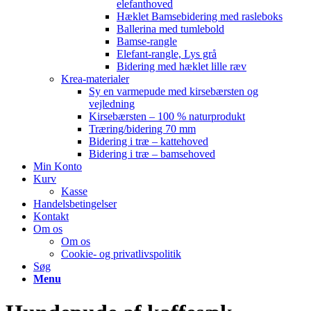
elefanthoved
Hæklet Bamsebidering med rasleboks
Ballerina med tumlebold
Bamse-rangle
Elefant-rangle, Lys grå
Bidering med hæklet lille ræv
Krea-materialer
Sy en varmepude med kirsebærsten og
vejledning
Kirsebærsten – 100 % naturprodukt
Træring/bidering 70 mm
Bidering i træ – kattehoved
Bidering i træ – bamsehoved
Min Konto
Kurv
Kasse
Handelsbetingelser
Kontakt
Om os
Om os
Cookie- og privatlivspolitik
Søg
Menu