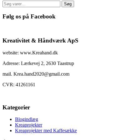
Søg
Søg
efter:
Følg os på Facebook
Kreativitet & Håndværk ApS
website: www.Kreahand.dk
Adresse: Lærkevej 2, 2630 Taastrup
mail. Krea.hand2020@gmail.com
CVR: 41261161
Kategorier
Blogindlæg
Kreaprojekter
Kreaprojekter med Kaffesække