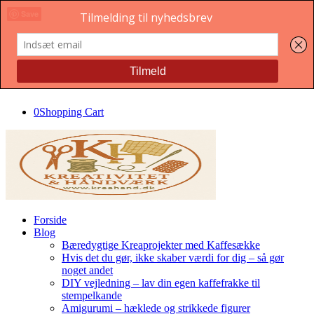
Save
Save
0
Shopping Cart
Forside
Blog
Bæredygtige Kreaprojekter med Kaffesække
Hvis det du gør, ikke skaber værdi for dig – så gør
noget andet
DIY vejledning – lav din egen kaffefrakke til
stempelkande
Amigurumi – hæklede og strikkede figurer