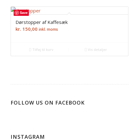
products
Save
ascending
Dørstopper af Kaffesæk
kr.
150,00
inkl. moms
Tilføj til kurv
Vis detaljer
FOLLOW US ON FACEBOOK
INSTAGRAM