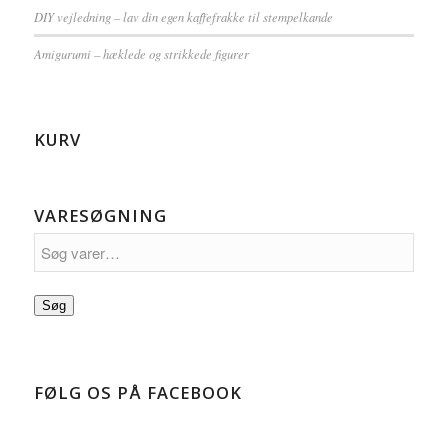
DIY vejledning – lav din egen kaffefrakke til stempelkande
Amigurumi – hæklede og strikkede figurer
KURV
VARESØGNING
Søg
FØLG OS PÅ FACEBOOK