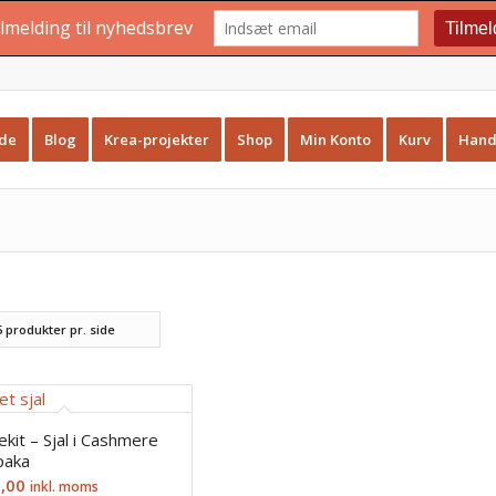
ide
Blog
Krea-projekter
Shop
Min Konto
Kurv
Hand
ick
5 produkter pr. side
ekit – Sjal i Cashmere
paka
,00
inkl. moms