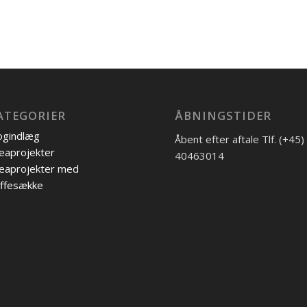
ATEGORIER
ÅBNINGSTIDER
ogindlæg
Åbent efter aftale Tlf. (+45)
eaprojekter
40463014
eaprojekter med
ffesække