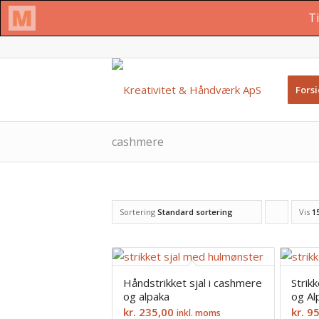
Fors
cashmere
Sortering
Standard sortering
Vis
Cl
1
to
order
products
Håndstrikket sjal i cashmere
Strikk
og alpaka
og Al
ascending
kr.
235,00
kr.
95
inkl. moms