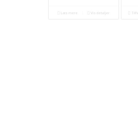
Læs mere
Vis detaljer
Tilfø