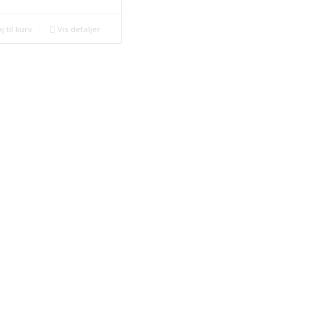
j til kurv
Vis detaljer