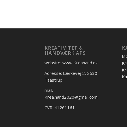
KREATIVITET &
K
HÅNDVÆRK APS
Bl
website: www.Kreahand.dk
Kr
Kr
Adresse: Lærkevej 2, 2630
Ka
Taastrup
mail.
Krea.hand2020@gmail.com
CVR: 41261161