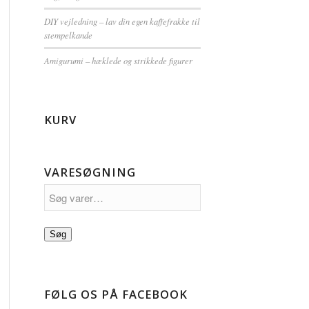
DIY vejledning – lav din egen kaffefrakke til
stempelkande
Amigurumi – hæklede og strikkede figurer
KURV
VARESØGNING
Søg
FØLG OS PÅ FACEBOOK