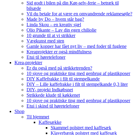
Sid godt i bilen på din Kør-selv-ferie – betræk til
bilsæde
Vil du betale for at være en omvandrende reklamesøjle?
Made by Do – hvem står bag?
Linda Skou – en kreativ sjæl
Olio Pikante – Lav din egen chiliolie
10 grunde til at vi strikker
Vægkunst med sten
Gamle kopper har fået nyt liv – med foder til fuglene
Kreaprojekter er også mindfulness
Etui til høretelefoner
Krea-projekter
Er du også med på strikketrenden?
10 sjove og praktiske ting med genbrug af plastikposer
DIY Kaffefrakke i filt til stempelkande
DIY – Lille kaffefrakke i filt til stempelkande 0,3 liter
DIY- projekt Indkøbsnet
Strikkede klude til køkkenet
10 sjove og praktiske ting med genbrug af plastikposer
Etui i skind til høretelefoner
Shop
Til hjemmet
Kaffesække
Skammel polstret med kaffesæk
Klaverbænk polstret med kaffesæk