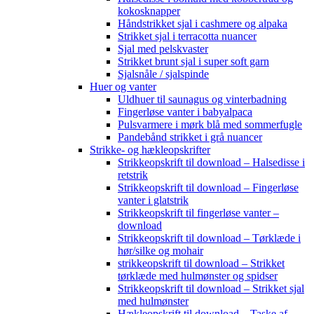
kokosknapper
Håndstrikket sjal i cashmere og alpaka
Strikket sjal i terracotta nuancer
Sjal med pelskvaster
Strikket brunt sjal i super soft garn
Sjalsnåle / sjalspinde
Huer og vanter
Uldhuer til saunagus og vinterbadning
Fingerløse vanter i babyalpaca
Pulsvarmere i mørk blå med sommerfugle
Pandebånd strikket i grå nuancer
Strikke- og hækleopskrifter
Strikkeopskrift til download – Halsedisse i
retstrik
Strikkeopskrift til download – Fingerløse
vanter i glatstrik
Strikkeopskrift til fingerløse vanter –
download
Strikkeopskrift til download – Tørklæde i
hør/silke og mohair
strikkeopskrift til download – Strikket
tørklæde med hulmønster og spidser
Strikkeopskrift til download – Strikket sjal
med hulmønster
Hækleopskrift til download – Taske af