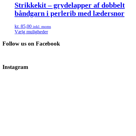
flere
Strikkekit – grydelapper af dobbelt
varianter.
båndgarn i perlerib med lædersnor
Mulighederne
kan
vælges
kr.
85,00
inkl. moms
på
Dette
Vælg muligheder
varesiden
vare
har
Follow us on Facebook
flere
varianter.
Mulighederne
kan
Instagram
vælges
på
varesiden