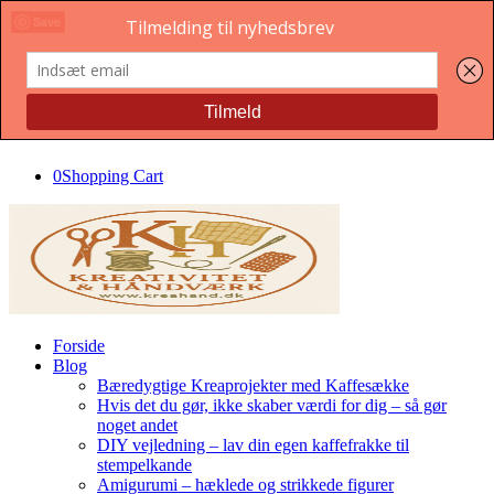
Save
Save
Save
Save
0
Shopping Cart
Forside
Blog
Bæredygtige Kreaprojekter med Kaffesække
Hvis det du gør, ikke skaber værdi for dig – så gør
noget andet
DIY vejledning – lav din egen kaffefrakke til
stempelkande
Amigurumi – hæklede og strikkede figurer