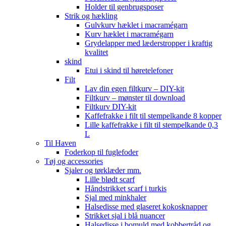
Holder til genbrugsposer
Strik og hækling
Gulvkurv hæklet i macramégarn
Kurv hæklet i macramégarn
Grydelapper med læderstropper i kraftig
kvalitet
skind
Etui i skind til høretelefoner
Filt
Lav din egen filtkurv – DIY-kit
Filtkurv – mønster til download
Filtkurv DIY-kit
Kaffefrakke i filt til stempelkande 8 kopper
Lille kaffefrakke i filt til stempelkande 0,3
L
Til Haven
Foderkop til fuglefoder
Tøj og accessories
Sjaler og tørklæder mm.
Lille blødt scarf
Håndstrikket scarf i turkis
Sjal med minkhaler
Halsedisse med glaseret kokosknapper
Strikket sjal i blå nuancer
Halsedisse i bomuld med kobbertråd og