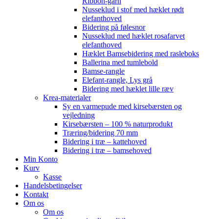
Ribbon-garn
Nusseklud i stof med hæklet rødt
elefanthoved
Bidering på følesnor
Nusseklud med hæklet rosafarvet
elefanthoved
Hæklet Bamsebidering med rasleboks
Ballerina med tumlebold
Bamse-rangle
Elefant-rangle, Lys grå
Bidering med hæklet lille ræv
Krea-materialer
Sy en varmepude med kirsebærsten og
vejledning
Kirsebærsten – 100 % naturprodukt
Træring/bidering 70 mm
Bidering i træ – kattehoved
Bidering i træ – bamsehoved
Min Konto
Kurv
Kasse
Handelsbetingelser
Kontakt
Om os
Om os