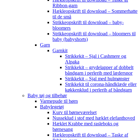
Ribbon-garn
Hækleopskrift til download – Sommerhatte
til de små
Strikkeopskrift til download – baby-
bloomers
Strikkeopskrift til download – bloomers til
baby (babyshorts)
Garn
Garnkit
Strikkekit – Sjal i Cashmere og
Alpaka
Strikkekit – grydelapper af dobbelt
båndgarn i perlerib med lædersnor
Strikkekit – Sjal med hulmønster
Strikkekit til corona-håndklæde eller
køkkenklud i perlerib af båndgarn
Baby tøj og tilbehør
Varmepude til børn
Babylegetøj
Kurv til børneværelset
Nusseklud i stof med hæklet elefanthoved
Hæklet Krabbe med rasleboks og
børnesang
Hækleopskrift til download – Taske af