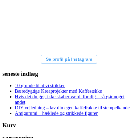
Se profil på Instagram
seneste indlæg
10 grunde til at vi strikker
Bæredygtige Kreaprojekter med Kaffesække
Hvis det du gør, ikke skaber værdi for dig – så gør noget
andet
DIY vejledning – lav din egen kaffefrakke til stempelkande
Amigurumi – hæklede og strikkede figurer
Kurv
varesøgning