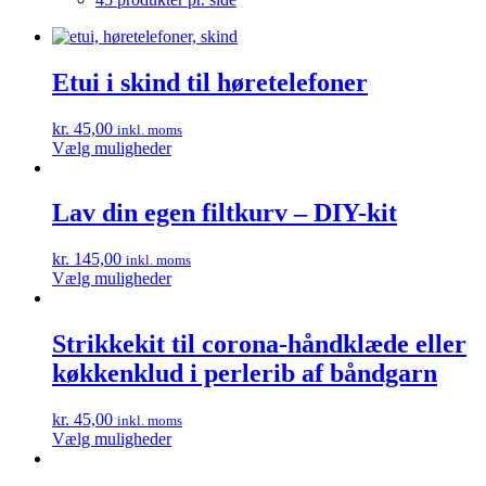
Etui i skind til høretelefoner
kr.
45,00
inkl. moms
Dette
Vælg muligheder
vare
har
flere
Lav din egen filtkurv – DIY-kit
varianter.
Mulighederne
kr.
145,00
inkl. moms
kan
Dette
Vælg muligheder
vælges
vare
på
har
varesiden
flere
Strikkekit til corona-håndklæde eller
varianter.
køkkenklud i perlerib af båndgarn
Mulighederne
kan
vælges
kr.
45,00
inkl. moms
på
Dette
Vælg muligheder
varesiden
vare
har