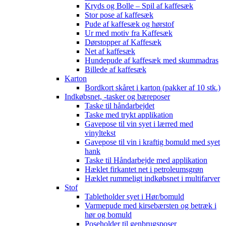
Kryds og Bolle – Spil af kaffesæk
Stor pose af kaffesæk
Pude af kaffesæk og hørstof
Ur med motiv fra Kaffesæk
Dørstopper af Kaffesæk
Net af kaffesæk
Hundepude af kaffesæk med skummadras
Billede af kaffesæk
Karton
Bordkort skåret i karton (pakker af 10 stk.)
Indkøbsnet, -tasker og bæreposer
Taske til håndarbejdet
Taske med trykt applikation
Gavepose til vin syet i lærred med
vinyltekst
Gavepose til vin i kraftig bomuld med syet
hank
Taske til Håndarbejde med applikation
Hæklet firkantet net i petroleumsgrøn
Hæklet rummeligt indkøbsnet i multifarver
Stof
Tabletholder syet i Hør/bomuld
Varmepude med kirsebærsten og betræk i
hør og bomuld
Poseholder til genbrugsposer