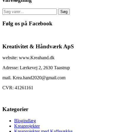
Søg
Søg
efter:
Følg os på Facebook
Kreativitet & Håndværk ApS
website: www.Kreahand.dk
Adresse: Lærkevej 2, 2630 Taastrup
mail. Krea.hand2020@gmail.com
CVR: 41261161
Kategorier
Blogindlæg
Kreaprojekter
Kreaprojekter med Kaffesække