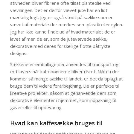
stivheden bliver fibrene ofte tilsat planteolie ved
vævningen. Det er derfor vævet jute har en lidt
mærkelig lugt. Jeg er også stødt på sække som er
vævet af materiale der mærkes som plastik eller nylon.
Jeg har ikke kunne finde ud af hvad materialet de er
lavet af men de er, som de jutevævede sække,
dekorative med deres forskellige flotte påtrykte
designs.
Sækkene er emballage der anvendes til transport og
er tilovers når kaffebønnerne bliver ristet. Når nu der
kommer så mange sække til landet, er det da oplagt at
bruge dem til videre forarbejdning. De er perfekte til
kreative projekter, såsom at genanvende dem som
dekorative elementer i hjemmet, som indpakning til
gaver eller til opbevaring.
Hvad kan kaffesække bruges til
Vævet jute kaldes for sækkelærred. I 1960’erne og