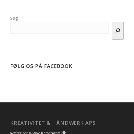
Søg
FØLG OS PÅ FACEBOOK
KREATIVITET & HÅNDVÆRK APS
website: www.Kreahand.dk