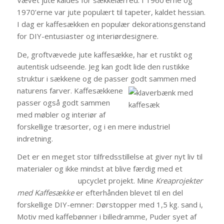
1970’erne var jute populært til tapeter, kaldet hessian.
I dag er kaffesækken en populær dekorationsgenstand
for DIY-entusiaster og interiørdesignere.
De, groftvævede jute kaffesække, har et rustikt og
autentisk udseende. Jeg kan godt lide den rustikke
struktur i sækkene og de passer godt samme
n med
naturens farver. Kaffesækkene
passer også godt sammen
med møbler og interiør af
forskellige træsorter, og i en mere industriel
indretning.
Det er en meget stor tilfredsstillelse at giver nyt liv til
materialer og ikke mindst at blive færdig med et
upcyclet projekt.
Mine
Kreaprojekter
med Kaffesække
er efterhånden blevet til en del
forskellige DIY-emner: Dørstopper med 1,5 kg. sand i,
Motiv med kaffebønner i billedramme, Puder syet af